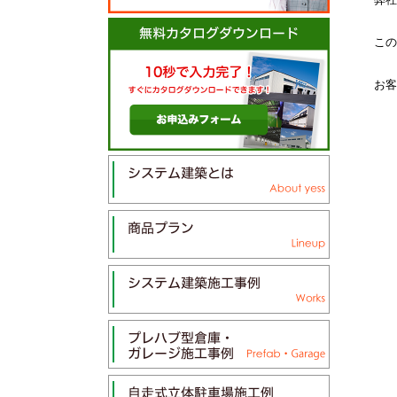
この
お客