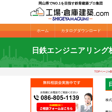
岡山県でNO.1を目指す鉄骨建築プロ集団
ホーム
カタログダウンロード
日鉄エンジニアリング株
TOPページ
>
株式
弊社