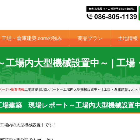
工場・倉庫建築.comの強み
商品プラン
土地情報
工場内大型機械設置中～ | 工場
ページ
>
新着情報
工場建築 現場レポート～工場内大型機械設置中～ | 工場・倉庫建築.com＜
工場建築 現場レポート～工場内大型機械設置
工場内の大型機械設置中です！
部写真は非公開ですm(_ _)m)