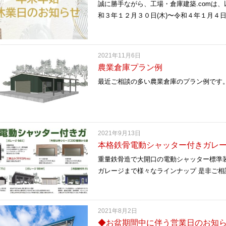
誠に勝手ながら、工場・倉庫建築.comは
和３年１２月３０日(木)〜令和４年１月４日
2021年11月6日
農業倉庫プラン例
最近ご相談の多い農業倉庫のプラン例です
2021年9月13日
本格鉄骨電動シャッター付きガレ
重量鉄骨造で大開口の電動シャッター標準
ガレージまで様々なラインナップ 是非ご
2021年8月2日
◆お盆期間中に伴う営業日のお知