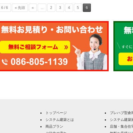
6 / 6
« 先頭
«
...
2
3
4
5
6
トップページ
プレハブ型倉
システム建築とは
システム建築
商品プラン
店舗・集合住